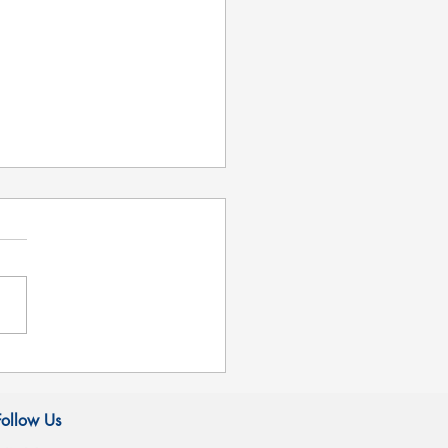
情
Follow Us