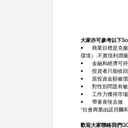
大家亦可參考以下Soci
•	商業目標是克服貧困，或一個或多個威脅人和社會的問題（如教育、衛生、技術獲取和
環境）;不實現利潤
•	金融和經濟可
•	投資者只能
•	當投資金額
•	對性別問題
•	工作力獲得
•	帶著喜悅去做
*社會商業由諾貝爾
歡迎大家聯絡我們GQO