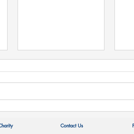
結.
台灣國立故宮博物館 - 翠玉白
菜 相機 ?
Charity
Contact Us