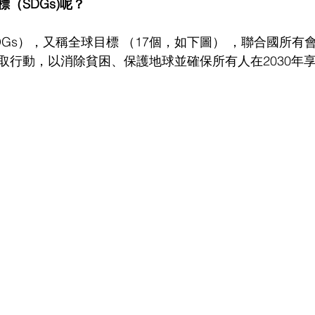
（SDGs)呢？
Gs），又稱全球目標 （17個，如下圖） ，聯合國所有會
取行動，以消除貧困、保護地球並確保所有人在2030年