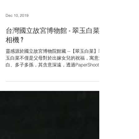
Dec 10, 2019
台灣國立故宮博物館 - 翠玉白菜
相機 ?
靈感源於國立故宮博物院館藏 --【翠玉白菜】翠
玉白菜不僅是父母對於出嫁女兒的祝福，寓意清
白、多子多孫，其含意深遠，透過PaperShoot將
源自清代的祝福具像化呈現。 透過agape樹脂藝
術液體流動性仿照玉生成的紋理，調製出翠玉白
菜的清綠與透亮潔白，表現在相機外殼，半透明
樹...