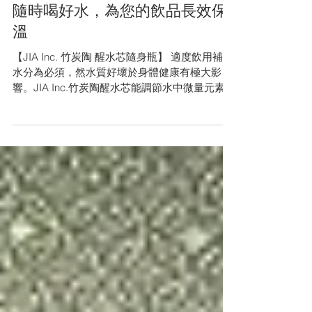
Dec 13, 2019
隨時喝好水，為您的飲品長效保
溫
【JIA Inc. 竹炭陶 醒水芯隨身瓶】 適度飲用補充
水分為必須，然水質好壞於身體健康有極大影
響。JIA Inc.竹炭陶醒水芯能調節水中微量元素和
酸鹼值，吸附水中雜質並使水質軟化，口感更加
甘美順口；雙層不鏽鋼真空隔絕設計，為您的飲
品長效保溫6小時，且防漏密封，讓您隨時喝好...