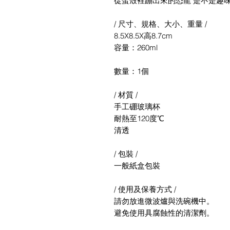
從蛋殼裡蹦出來的恐龍 是不是趣
/ 尺寸、規格、大小、重量 /
8.5X8.5X高8.7cm
容量：260ml
數量：1個
/ 材質 /
手工硼玻璃杯
耐熱至120度℃
清透
/ 包裝 /
一般紙盒包裝
/ 使用及保養方式 /
請勿放進微波爐與洗碗機中。
避免使用具腐蝕性的清潔劑。