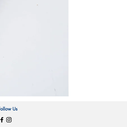
霧
林
造
Follow Us
型
玻
璃
吸
管-