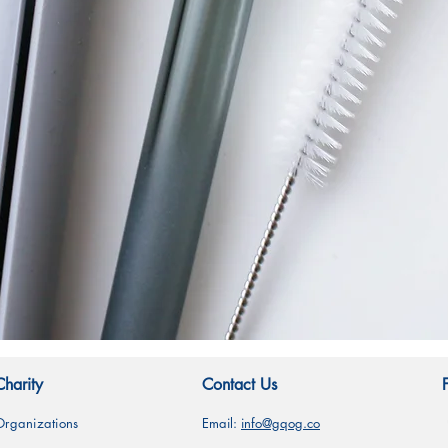
Quick View
Charity
Contact Us
Organizations
Email:
info@gqog.co