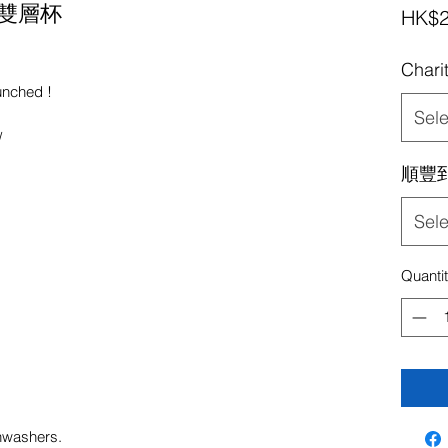
恐龍尾雙層杯
HK$2
Chari
aunched !
Sele
/
順豐
Sele
Quanti
hwashers.