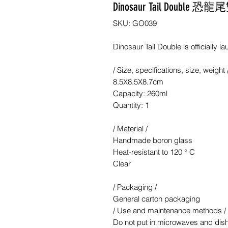
Dinosaur Tail Double 
SKU: GO039
Dinosaur Tail Double is officially l
/ Size, specifications, size, weight 
8.5X8.5X8.7cm
Capacity: 260ml
Quantity: 1
/ Material /
Handmade boron glass
Heat-resistant to 120 ° C
Clear
/ Packaging /
General carton packaging
/ Use and maintenance methods /
Do not put in microwaves and dis