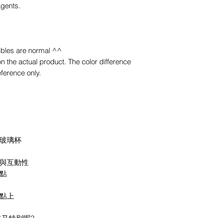
agents.
bles are normal ^^
n the actual product. The color difference
ference only.
玻璃杯
與互動性
點
點上