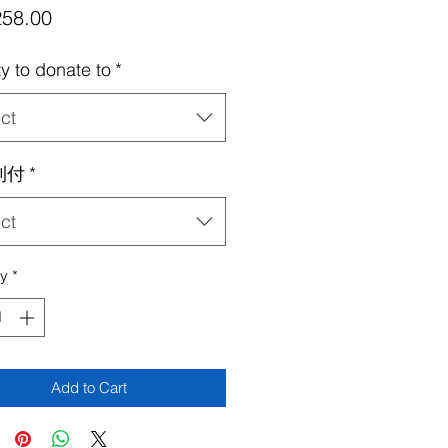
Price
58.00
ty to donate to
*
ct
到付
*
ct
ty
*
Add to Cart