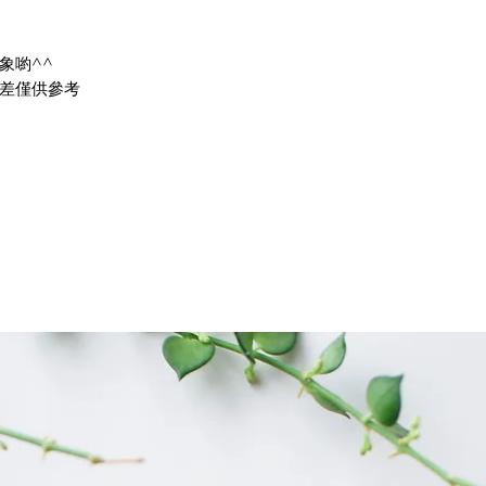
象喲^^
差僅供參考