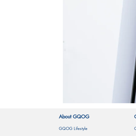
霧
林
造
About GQOG
型
玻
璃
GQOG Lifestyle
吸
管-