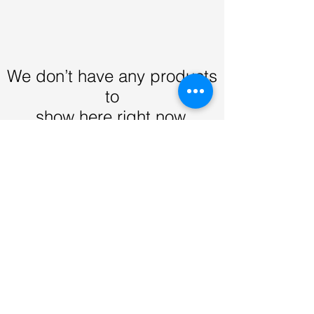
We don’t have any products
to
show here right now.
Premium Style 品味. 態度 >
< Lifestyle Market 生活.市集
Contact Us
Email:
info@gqog.co
Whatspp:
+852 9442 0354
Follow Us