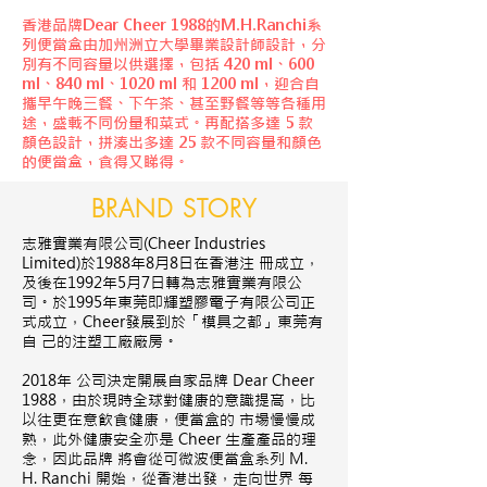
香港品牌Dear Cheer 1988的M.H.Ranchi系
列便當盒由加州洲立大學畢業設計師設計，分
別有不同容量以供選擇，包括 420 ml、600
ml、840 ml、1020 ml 和 1200 ml，迎合自
攜早午晚三餐、下午茶、甚至野餐等等各種用
途，盛載不同份量和菜式。再配搭多達 5 款
顏色設計，拼湊出多達 25 款不同容量和顏色
的便當盒，食得又睇得。
BRAND STORY
志雅實業有限公司(Cheer Industries
Limited)於1988年8月8日在香港注 冊成立，
及後在1992年5月7日轉為志雅實業有限公
司。於1995年東莞即輝塑膠電子有限公司正
式成立，Cheer發展到於「模具之都」東莞有
自 己的注塑工廠廠房。
2018年 公司決定開展自家品牌 Dear Cheer
1988，由於現時全球對健康的意識提高，比
以往更在意飮食健康，便當盒的 市場慢慢成
熟，此外健康安全亦是 Cheer 生產產品的理
念，因此品牌 將會從可微波便當盒系列 M.
H. Ranchi 開始，從香港出發，走向世界 每