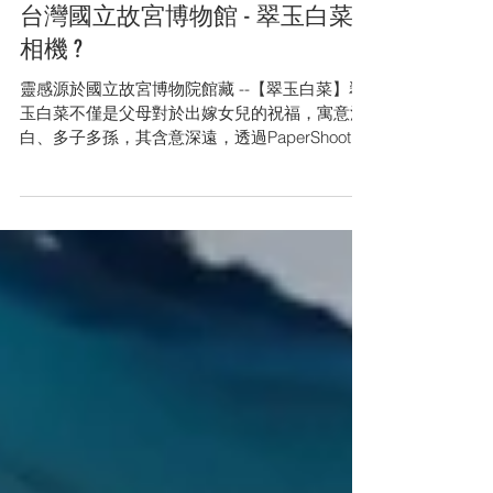
Dec 10, 2019
台灣國立故宮博物館 - 翠玉白菜
相機 ?
靈感源於國立故宮博物院館藏 --【翠玉白菜】翠
玉白菜不僅是父母對於出嫁女兒的祝福，寓意清
白、多子多孫，其含意深遠，透過PaperShoot將
源自清代的祝福具像化呈現。 透過agape樹脂藝
術液體流動性仿照玉生成的紋理，調製出翠玉白
菜的清綠與透亮潔白，表現在相機外殼，半透明
樹...